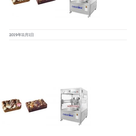
蛋糕切割机
超声波设备
圆蛋糕切割机
奶酪切片
公司新闻
2019年11月1日
蛋糕切块机
圆形奶酪切片
三明治/披萨/寿司切割
关于我们
蛋糕切片机
块状奶酪切片
披萨切割机
面团
人才招聘
联系我们
三角蛋糕切割机
条状奶酪切片
三明治切割机
常温面团切割
糕点/糖果
挤出奶酪切片
寿司切割机
冷冻面团切割
牛轧糖切割
宠物食品
阿胶糕切片