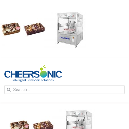
Skip
to
content
To
Search
Na
for:
首页
解决方案