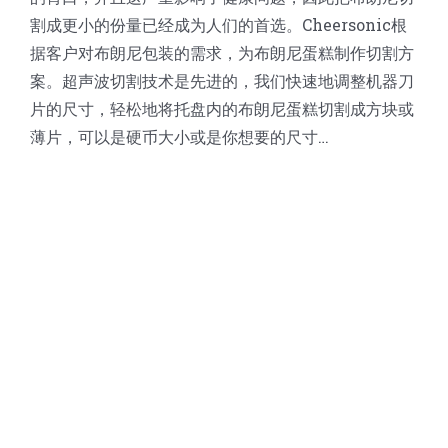
蛋糕切片机
块状奶酪切片
披萨切割机
面团
人才招聘
联系我们
割成更小的份量已经成为人们的首选。Cheersonic根
据客户对布朗尼包装的需求，为布朗尼蛋糕制作切割方
案。超声波切割技术是先进的，我们快速地调整机器刀
三角蛋糕切割机
条状奶酪切片
三明治切割机
常温面团切割
糕点/糖果
片的尺寸，轻松地将托盘内的布朗尼蛋糕切割成方块或
薄片，可以是硬币大小或是你想要的尺寸…
挤出奶酪切片
寿司切割机
冷冻面团切割
牛轧糖切割
宠物食品
阿胶糕切片
谷物棒切割