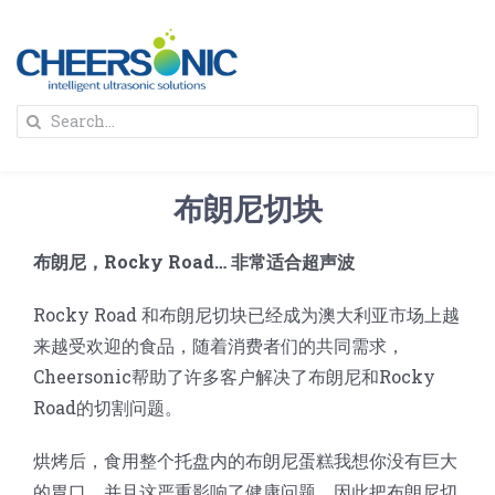
Skip
to
content
To
Search
Na
for:
首页
布朗尼切块
解决方案
布朗尼，Rocky Road… 非常适合超声波
蛋糕切割机
超声波设备
Rocky Road 和布朗尼切块已经成为澳大利亚市场上越
来越受欢迎的食品，随着消费者们的共同需求，
圆蛋糕切割机
奶酪切片
公司新闻
Cheersonic帮助了许多客户解决了布朗尼和Rocky
Road的切割问题。
蛋糕切块机
圆形奶酪切片
三明治/披萨/寿司切割
关于我们
烘烤后，食用整个托盘内的布朗尼蛋糕我想你没有巨大
的胃口，并且这严重影响了健康问题，因此把布朗尼切