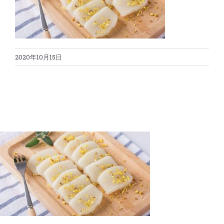
蛋糕切割机
超声波设备
圆蛋糕切割机
奶酪切片
公司新闻
2020年10月15日
蛋糕切块机
圆形奶酪切片
三明治/披萨/寿司切割
关于我们
蛋糕切片机
块状奶酪切片
披萨切割机
面团
人才招聘
联系我们
三角蛋糕切割机
条状奶酪切片
三明治切割机
常温面团切割
糕点/糖果
挤出奶酪切片
寿司切割机
冷冻面团切割
牛轧糖切割
宠物食品
阿胶糕切片