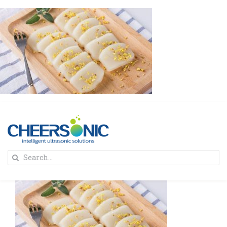
Skip
to
content
To
Search
Na
for:
首页
解决方案