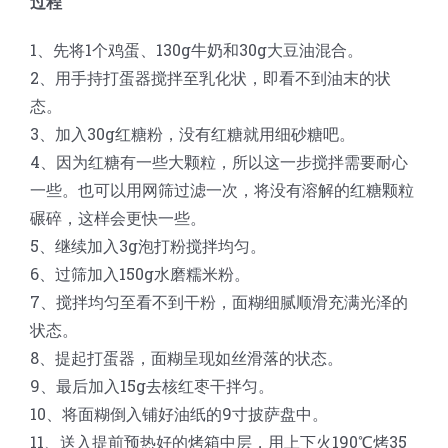
过程
1、先将1个鸡蛋、130g牛奶和30g大豆油混合。
2、用手持打蛋器搅拌至乳化状，即看不到油末的状
态。
3、加入30g红糖粉，没有红糖就用细砂糖吧。
4、因为红糖有一些大颗粒，所以这一步搅拌需要耐心
一些。也可以用网筛过滤一次，将没有溶解的红糖颗粒
碾碎，这样会更快一些。
5、继续加入3g泡打粉搅拌均匀。
6、过筛加入150g水磨糯米粉。
7、搅拌均匀至看不到干粉，面糊细腻顺滑充满光泽的
状态。
8、提起打蛋器，面糊呈现如丝滑落的状态。
9、最后加入15g去核红枣干拌匀。
10、将面糊倒入铺好油纸的9寸披萨盘中。
11、送入提前预热好的烤箱中层，用上下火190℃烤35