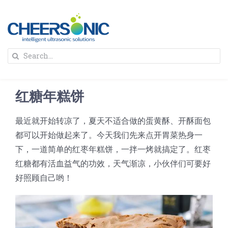
Skip
to
content
To
Search
Na
for:
首页
红糖年糕饼
解决方案
最近就开始转凉了，夏天不适合做的蛋黄酥、开酥面包
都可以开始做起来了。今天我们先来点开胃菜热身一
蛋糕切割机
超声波设备
下，一道简单的红枣年糕饼，一拌一烤就搞定了。红枣
红糖都有活血益气的功效，天气渐凉，小伙伴们可要好
圆蛋糕切割机
奶酪切片
公司新闻
好照顾自己哟！
蛋糕切块机
圆形奶酪切片
三明治/披萨/寿司切割
关于我们