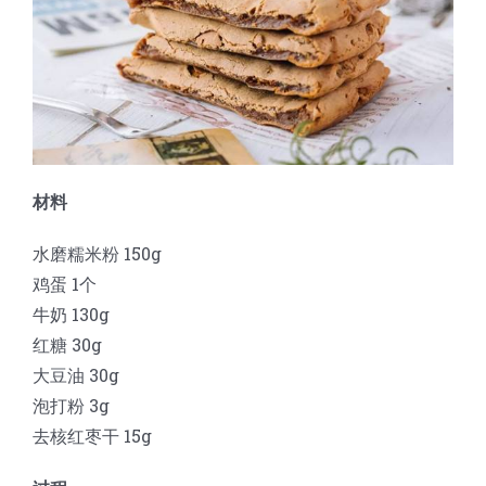
蛋糕切片机
块状奶酪切片
披萨切割机
面团
人才招聘
联系我们
三角蛋糕切割机
条状奶酪切片
三明治切割机
常温面团切割
糕点/糖果
挤出奶酪切片
寿司切割机
冷冻面团切割
牛轧糖切割
宠物食品
材料
阿胶糕切片
水磨糯米粉 150g
鸡蛋 1个
谷物棒切割
牛奶 130g
红糖 30g
大豆油 30g
泡打粉 3g
去核红枣干 15g