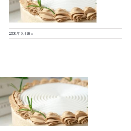
蛋糕切割机
超声波设备
圆蛋糕切割机
奶酪切片
公司新闻
2021年9月15日
蛋糕切块机
圆形奶酪切片
三明治/披萨/寿司切割
关于我们
蛋糕切片机
块状奶酪切片
披萨切割机
面团
人才招聘
联系我们
三角蛋糕切割机
条状奶酪切片
三明治切割机
常温面团切割
糕点/糖果
挤出奶酪切片
寿司切割机
冷冻面团切割
牛轧糖切割
宠物食品
阿胶糕切片