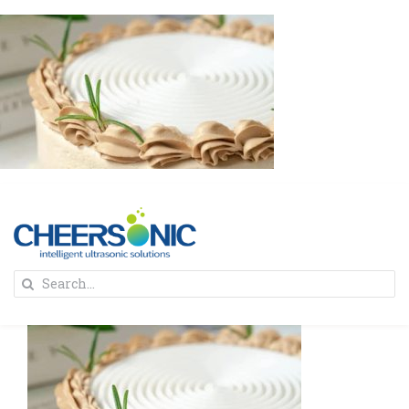
Skip
to
content
To
Search
Na
for:
首页
解决方案