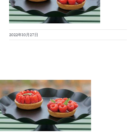
蛋糕切割机
超声波设备
圆蛋糕切割机
奶酪切片
公司新闻
2022年10月27日
蛋糕切块机
圆形奶酪切片
三明治/披萨/寿司切割
关于我们
蛋糕切片机
块状奶酪切片
披萨切割机
面团
人才招聘
联系我们
三角蛋糕切割机
条状奶酪切片
三明治切割机
常温面团切割
糕点/糖果
挤出奶酪切片
寿司切割机
冷冻面团切割
牛轧糖切割
宠物食品
阿胶糕切片