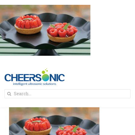
Skip
to
content
To
Search
Na
for:
首页
解决方案