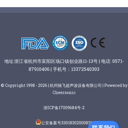
蛋糕切块机
圆形奶酪切片
三明治/披萨/寿司切割
关于我们
蛋糕切片机
块状奶酪切片
披萨切割机
面团
人才招聘
联系我们
三角蛋糕切割机
条状奶酪切片
三明治切割机
常温面团切割
糕点/糖果
地址:浙江省杭州市富阳区场口镇创业路11-13号 | 电话: 0571-
挤出奶酪切片
寿司切割机
冷冻面团切割
牛轧糖切割
宠物食品
87910406 | 手机号：13372540303
阿胶糕切片
© Copyright 1998 - 2026 | 杭州驰飞超声波设备有限公司 | Powered by
Cheersonic
谷物棒切割
浙ICP备17009684号-2
公安备案号33018302000836