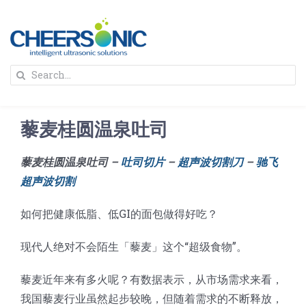
Skip
to
content
To
Search
Na
for:
首页
藜麦桂圆温泉吐司
解决方案
藜麦桂圆温泉吐司 –
吐司切片
–
超声波切割刀
–
驰飞
超声波切割
蛋糕切割机
超声波设备
如何把健康低脂、低GI的面包做得好吃？
圆蛋糕切割机
奶酪切片
公司新闻
现代人绝对不会陌生「藜麦」这个“超级食物”。
蛋糕切块机
圆形奶酪切片
三明治/披萨/寿司切割
关于我们
藜麦近年来有多火呢？有数据表示，从市场需求来看，
我国藜麦行业虽然起步较晚，但随着需求的不断释放，