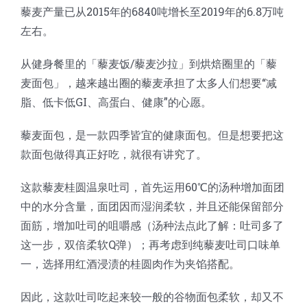
藜麦产量已从2015年的6840吨增长至2019年的6.8万吨
蛋糕切片机
块状奶酪切片
披萨切割机
面团
人才招聘
联系我们
左右。
三角蛋糕切割机
条状奶酪切片
三明治切割机
常温面团切割
糕点/糖果
从健身餐里的「藜麦饭/藜麦沙拉」到烘焙圈里的「藜
麦面包」，越来越出圈的藜麦承担了太多人们想要“减
脂、低卡低GI、高蛋白、健康”的心愿。
挤出奶酪切片
寿司切割机
冷冻面团切割
牛轧糖切割
宠物食品
藜麦面包，是一款四季皆宜的健康面包。但是想要把这
阿胶糕切片
款面包做得真正好吃，就很有讲究了。
这款藜麦桂圆温泉吐司，首先运用60℃的汤种增加面团
谷物棒切割
中的水分含量，面团因而湿润柔软，并且还能保留部分
面筋，增加吐司的咀嚼感（汤种法点此了解：吐司多了
这一步，双倍柔软Q弹）；再考虑到纯藜麦吐司口味单
一，选择用红酒浸渍的桂圆肉作为夹馅搭配。
因此，这款吐司吃起来较一般的谷物面包柔软，却又不