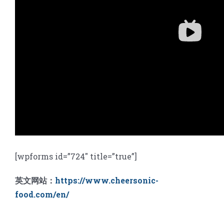
[wpforms id=”724″ title=”true”]
英文网站：
https://www.cheersonic-
food.com/en/