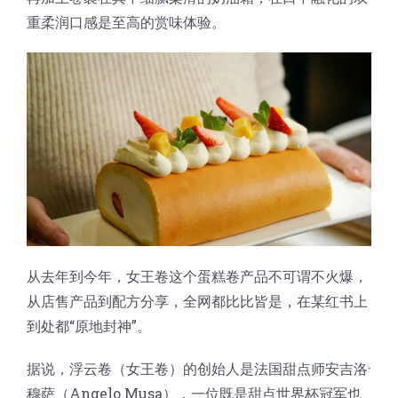
蛋糕切片机
块状奶酪切片
披萨切割机
面团
人才招聘
联系我们
重柔润口感是至高的赏味体验。
三角蛋糕切割机
条状奶酪切片
三明治切割机
常温面团切割
糕点/糖果
挤出奶酪切片
寿司切割机
冷冻面团切割
牛轧糖切割
宠物食品
阿胶糕切片
谷物棒切割
从去年到今年，女王卷这个蛋糕卷产品不可谓不火爆，
从店售产品到配方分享，全网都比比皆是，在某红书上
到处都“原地封神”。
据说，浮云卷（女王卷）的创始人是法国甜点师安吉洛·
穆萨（Angelo Musa），一位既是甜点世界杯冠军也