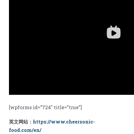
[wpforms id=”724″ title=”true”]
英文网站：
https://www.cheersonic-
food.com/en/