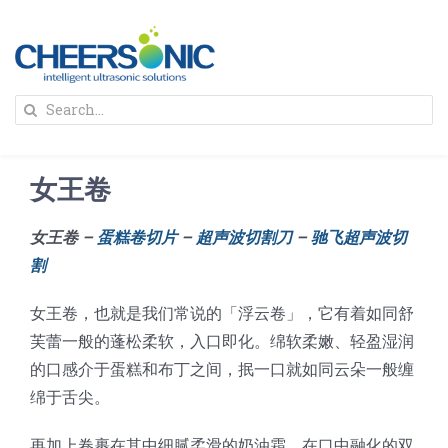
Skip
to
content
To
Search
Na
for:
首页
女王卷
解决方案
女王卷 –
蛋糕卷切片
–
超声波切割刀
–
驰飞超声波切
割
蛋糕切割机
超声波设备
女王卷，也就是我们常说的「浮云卷」，它有着如同舒
圆蛋糕切割机
奶酪切片
公司新闻
芙蕾一般的蓬松柔软，入口即化。绵软柔嫩、轻盈湿润
的口感介于蛋糕和布丁之间，抿一口就如同云朵一般缠
绵于舌尖。
蛋糕切块机
圆形奶酪切片
三明治/披萨/寿司切割
关于我们
再加上卷裹在其中细腻柔滑的奶油霜，在口中融化的双