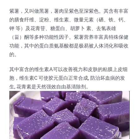
蛋糕切片机
块状奶酪切片
披萨切割机
面团
人才招聘
联系我们
紫薯，又叫做黑薯，薯肉呈紫色至深紫色。其含有丰富
的膳食纤维、淀粉、维生素、微量元素（硒、铁、钙、
三角蛋糕切割机
条状奶酪切片
三明治切割机
常温面团切割
糕点/糖果
钾 等）及花青苷、糖蛋白、胡萝卜 素、去氢表雄
（甾）酮等多种功能性因子。紫薯营养丰富具特殊保健
功能，其中的蛋白质氨基酸都是极易被人体消化和吸收
挤出奶酪切片
寿司切割机
冷冻面团切割
牛轧糖切割
宠物食品
的。
阿胶糕切片
其中富含的维生素A可以改善视力和皮肤的粘膜上皮细
胞，维生素C 可使胶元蛋白正常合成, 防治坏血病的发
生, 花青素是天然强效自由基清除剂。
谷物棒切割