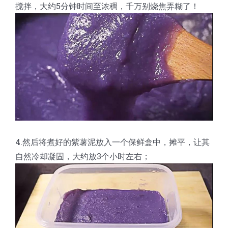
搅拌，大约5分钟时间至浓稠，千万别烧焦弄糊了！
4.然后将煮好的紫薯泥放入一个保鲜盒中，摊平，让其
自然冷却凝固，大约放3个小时左右；