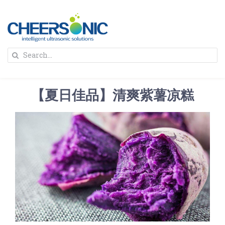
Skip
to
content
To
Search
Na
for:
首页
【夏日佳品】清爽紫薯凉糕
解决方案
蛋糕切割机
超声波设备
圆蛋糕切割机
奶酪切片
公司新闻
蛋糕切块机
圆形奶酪切片
三明治/披萨/寿司切割
关于我们