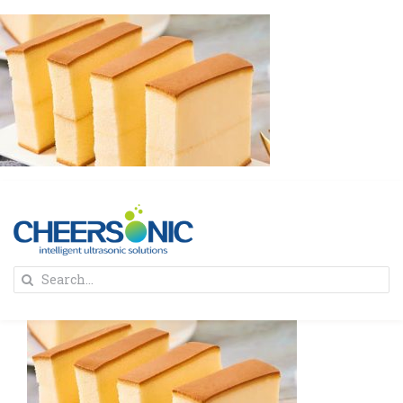
Skip
to
content
To
Search
Na
for:
首页
解决方案