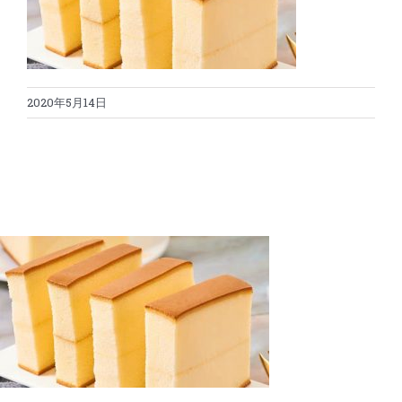
蛋糕切割机
超声波设备
圆蛋糕切割机
奶酪切片
公司新闻
2020年5月14日
蛋糕切块机
圆形奶酪切片
三明治/披萨/寿司切割
关于我们
蛋糕切片机
块状奶酪切片
披萨切割机
面团
人才招聘
联系我们
三角蛋糕切割机
条状奶酪切片
三明治切割机
常温面团切割
糕点/糖果
挤出奶酪切片
寿司切割机
冷冻面团切割
牛轧糖切割
宠物食品
阿胶糕切片