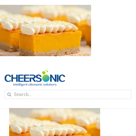
Skip
to
content
To
Search
Na
for:
首页
解决方案