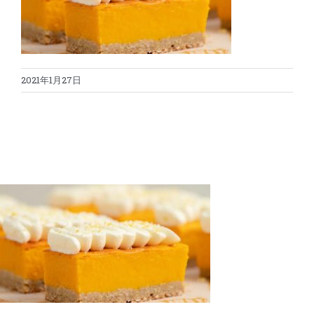
蛋糕切割机
超声波设备
圆蛋糕切割机
奶酪切片
公司新闻
2021年1月27日
蛋糕切块机
圆形奶酪切片
三明治/披萨/寿司切割
关于我们
蛋糕切片机
块状奶酪切片
披萨切割机
面团
人才招聘
联系我们
三角蛋糕切割机
条状奶酪切片
三明治切割机
常温面团切割
糕点/糖果
挤出奶酪切片
寿司切割机
冷冻面团切割
牛轧糖切割
宠物食品
阿胶糕切片