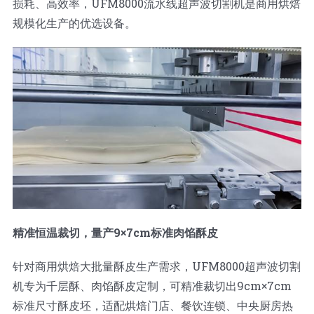
损耗、高效率，UFM8000流水线超声波切割机是商用烘焙
蛋糕切片机
块状奶酪切片
披萨切割机
面团
人才招聘
联系我们
规模化生产的优选设备。
三角蛋糕切割机
条状奶酪切片
三明治切割机
常温面团切割
糕点/糖果
挤出奶酪切片
寿司切割机
冷冻面团切割
牛轧糖切割
宠物食品
阿胶糕切片
谷物棒切割
精准恒温裁切，量产9×7cm标准肉馅酥皮
针对商用烘焙大批量酥皮生产需求，UFM8000超声波切割
机专为千层酥、肉馅酥皮定制，可精准裁切出9cm×7cm
标准尺寸酥皮坯，适配烘焙门店、餐饮连锁、中央厨房热