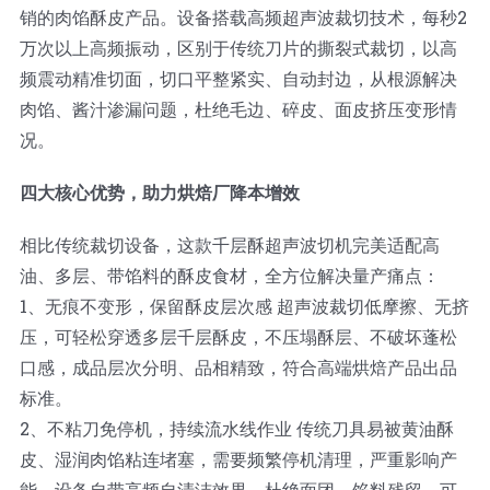
销的肉馅酥皮产品。设备搭载高频超声波裁切技术，每秒2
万次以上高频振动，区别于传统刀片的撕裂式裁切，以高
频震动精准切面，切口平整紧实、自动封边，从根源解决
肉馅、酱汁渗漏问题，杜绝毛边、碎皮、面皮挤压变形情
况。
四大核心优势，助力烘焙厂降本增效
相比传统裁切设备，这款千层酥超声波切机完美适配高
油、多层、带馅料的酥皮食材，全方位解决量产痛点：
1、无痕不变形，保留酥皮层次感 超声波裁切低摩擦、无挤
压，可轻松穿透多层千层酥皮，不压塌酥层、不破坏蓬松
口感，成品层次分明、品相精致，符合高端烘焙产品出品
标准。
2、不粘刀免停机，持续流水线作业 传统刀具易被黄油酥
皮、湿润肉馅粘连堵塞，需要频繁停机清理，严重影响产
能。设备自带高频自清洁效果，杜绝面团、馅料残留，可