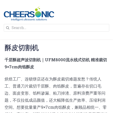
Skip
to
content
To
Search
Na
for:
首页
酥皮切割机
解决方案
千层酥超声波切割机｜UFM8000流水线式切机 精准裁切
9×7cm肉馅酥皮
蛋糕切割机
超声波设备
烘焙工厂、连锁饼店还在为酥皮裁切难题发愁？传统人
圆蛋糕切割机
奶酪切片
公司新闻
工、普通刀片裁切千层酥、肉馅酥皮，普遍存在切口毛
边、面皮变形、馅料渗漏、粘刀掉渣、原料浪费严重等问
题，不仅拉低成品颜值，还大幅降低生产效率、压缩利润
蛋糕切块机
圆形奶酪切片
三明治/披萨/寿司切割
关于我们
空间。想要批量量产9×7cm肉馅酥皮，兼顾品相统一、零