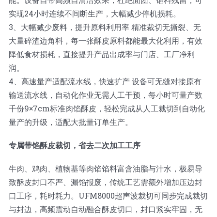
实现24小时连续不间断生产，大幅减少停机损耗。
3、大幅减少废料，提升原料利用率 精准裁切无撕裂、无
大量碎渣边角料，每一张酥皮原料都能最大化利用，有效
降低食材损耗，直接提升产品出成率与门店、工厂净利
润。
4、高速量产适配流水线，快速扩产 设备可无缝对接原有
输送流水线，自动化作业无需人工干预，每小时可量产数
千份9×7cm标准肉馅酥皮，轻松完成从人工裁切到自动化
量产的升级，适配大批量订单生产。
专属带馅酥皮裁切，省去二次加工工序
牛肉、鸡肉、植物基等肉馅馅料富含油脂与汁水，极易导
致酥皮封口不严、漏馅报废，传统工艺需额外增加压边封
口工序，耗时耗力。UFM8000超声波裁切可同步完成裁切
与封边，高频震动自动融合酥皮切口，封口紧实牢固，无