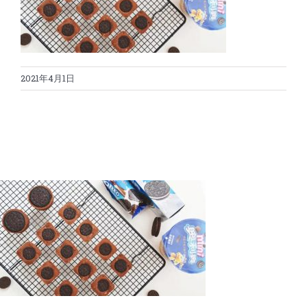
蛋糕切割机
超声波设备
圆蛋糕切割机
奶酪切片
公司新闻
2021年4月1日
蛋糕切块机
圆形奶酪切片
三明治/披萨/寿司切割
关于我们
蛋糕切片机
块状奶酪切片
披萨切割机
面团
人才招聘
联系我们
三角蛋糕切割机
条状奶酪切片
三明治切割机
常温面团切割
糕点/糖果
挤出奶酪切片
寿司切割机
冷冻面团切割
牛轧糖切割
宠物食品
阿胶糕切片