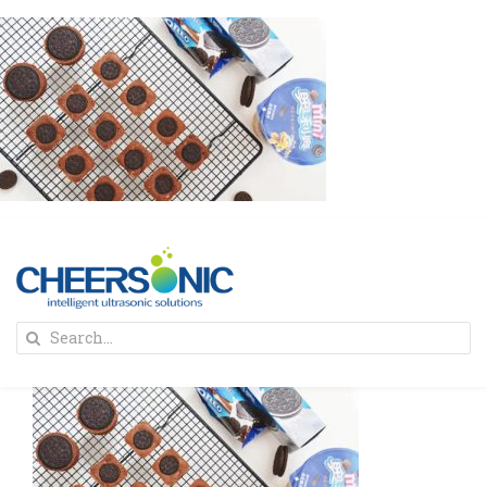
Skip
to
content
To
Search
Na
for:
首页
解决方案