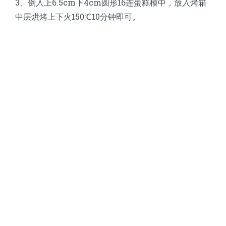
3、倒入上6.5cm下4cm圆形16连蛋糕模中，放入烤箱
中层烘烤上下火150℃10分钟即可。