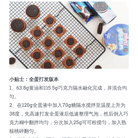
小贴士：全蛋打发版本
1、63.8g黄油和115.5g巧克力隔水融化完成，并混合均
匀。
2、在120g全蛋液中加入70g糖隔水搅拌至温度上升为
38度，先高速打发全蛋液后低速整理气泡，然后倒入巧
克力糊中翻拌均匀，分次加入25g可可粉搅匀，加入熟
核桃碎翻匀。