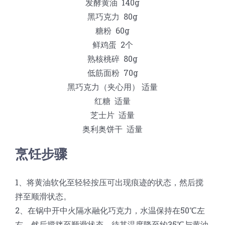
发酵黄油 140g
黑巧克力 80g
糖粉 60g
鲜鸡蛋 2个
熟核桃碎 80g
低筋面粉 70g
黑巧克力（夹心用） 适量
红糖 适量
芝士片 适量
奥利奥饼干 适量
烹饪步骤
1、将黄油软化至轻轻按压可出现痕迹的状态，然后搅
拌至顺滑状态。
2、在锅中开中火隔水融化巧克力，水温保持在50℃左
右。然后搅拌至顺滑状态，待其温度降至约35℃与黄油