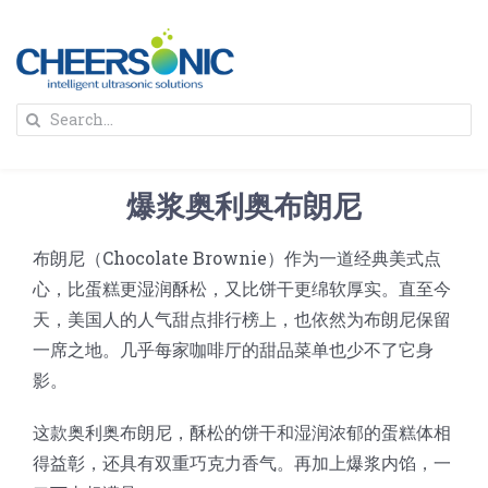
Skip
to
content
To
Search
Na
for:
首页
爆浆奥利奥布朗尼
解决方案
布朗尼（Chocolate Brownie）作为一道经典美式点
心，比蛋糕更湿润酥松，又比饼干更绵软厚实。直至今
蛋糕切割机
超声波设备
天，美国人的人气甜点排行榜上，也依然为布朗尼保留
一席之地。几乎每家咖啡厅的甜品菜单也少不了它身
圆蛋糕切割机
奶酪切片
公司新闻
影。
这款奥利奥布朗尼，酥松的饼干和湿润浓郁的蛋糕体相
蛋糕切块机
圆形奶酪切片
三明治/披萨/寿司切割
关于我们
得益彰，还具有双重巧克力香气。再加上爆浆内馅，一