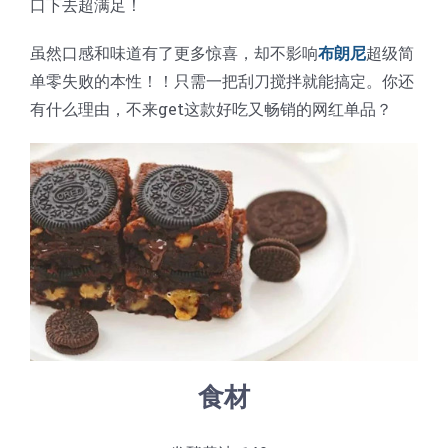
口下去超满足！
蛋糕切片机
块状奶酪切片
披萨切割机
面团
人才招聘
联系我们
虽然口感和味道有了更多惊喜，却不影响
布朗尼
超级简
单零失败的本性！！只需一把刮刀搅拌就能搞定。你还
三角蛋糕切割机
条状奶酪切片
三明治切割机
常温面团切割
糕点/糖果
有什么理由，不来get这款好吃又畅销的网红单品？
挤出奶酪切片
寿司切割机
冷冻面团切割
牛轧糖切割
宠物食品
阿胶糕切片
谷物棒切割
食材