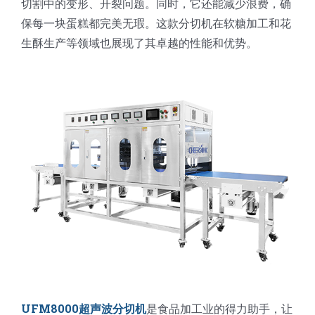
切割中的变形、开裂问题。同时，它还能减少浪费，确
蛋糕切片机
块状奶酪切片
披萨切割机
面团
人才招聘
联系我们
保每一块蛋糕都完美无瑕。这款分切机在软糖加工和花
生酥生产等领域也展现了其卓越的性能和优势。
三角蛋糕切割机
条状奶酪切片
三明治切割机
常温面团切割
糕点/糖果
挤出奶酪切片
寿司切割机
冷冻面团切割
牛轧糖切割
宠物食品
阿胶糕切片
谷物棒切割
UFM8000超声波分切机
是食品加工业的得力助手，让