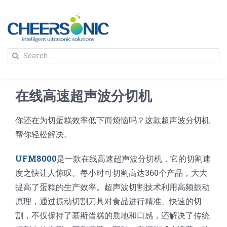
Skip
to
content
To
Search
Na
for:
首页
在线高速超声波分切机
解决方案
你还在为切蛋糕效率低下而烦恼吗？这款超声波分切机
帮你轻松解决。
蛋糕切割机
超声波设备
UFM8000
是一款在线高速超声波分切机，它的切割速
圆蛋糕切割机
奶酪切片
公司新闻
度之快让人惊叹。每小时可切割高达360个产品，大大
提高了蛋糕的生产效率。超声波切割技术利用高频振动
原理，通过振动切割刀具对食品进行精准、快速的切
蛋糕切块机
圆形奶酪切片
三明治/披萨/寿司切割
关于我们
割，不仅保持了慕斯蛋糕的质地和口感，还解决了传统