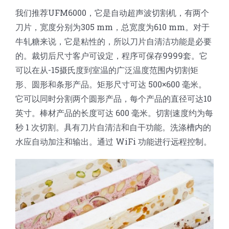
蛋糕切片机
块状奶酪切片
披萨切割机
面团
人才招聘
联系我们
我们推荐UFM6000，它是自动超声波切割机，有两个
刀片，宽度分别为305 mm，总宽度为610 mm。对于
牛轧糖来说，它是粘性的，所以刀片自清洁功能是必要
三角蛋糕切割机
条状奶酪切片
三明治切割机
常温面团切割
糕点/糖果
的。裁切后尺寸客户可设定，程序可保存9999套。它
可以在从-15摄氏度到室温的广泛温度范围内切割矩
挤出奶酪切片
寿司切割机
冷冻面团切割
牛轧糖切割
宠物食品
形、圆形和条形产品。矩形尺寸可达 500×600 毫米。
它可以同时分割两个圆形产品，每个产品的直径可达10
阿胶糕切片
英寸。棒材产品的长度可达 600 毫米。切割速度约为每
秒 1 次切割。具有刀片自清洁和自干功能。洗涤槽内的
水应自动加注和输出。通过 WiFi 功能进行远程控制。
谷物棒切割