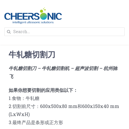
Skip
to
content
To
Search
Na
for:
首页
牛轧糖切割刀
解决方案
牛轧糖切割刀 – 牛轧糖切割机 – 超声波切割 – 杭州驰
飞
蛋糕切割机
超声波设备
如果你想要切割的应用类似以下：
圆蛋糕切割机
奶酪切片
公司新闻
1.食物：牛轧糖
2.切割前尺寸：600x500x80 mm和600x150x40 mm
(LxWxH)
蛋糕切块机
圆形奶酪切片
三明治/披萨/寿司切割
关于我们
3.最终产品是条形或正方形