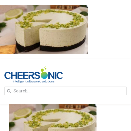
Skip
to
content
To
Search
Na
for:
首页
解决方案