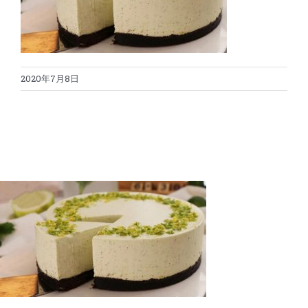
蛋糕切割机
超声波设备
圆蛋糕切割机
奶酪切片
公司新闻
2020年7月8日
蛋糕切块机
圆形奶酪切片
三明治/披萨/寿司切割
关于我们
蛋糕切片机
块状奶酪切片
披萨切割机
面团
人才招聘
联系我们
三角蛋糕切割机
条状奶酪切片
三明治切割机
常温面团切割
糕点/糖果
挤出奶酪切片
寿司切割机
冷冻面团切割
牛轧糖切割
宠物食品
阿胶糕切片