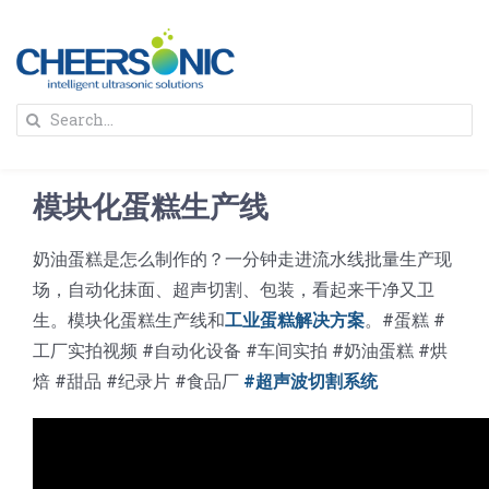
Skip
to
content
To
Search
Na
for:
首页
模块化蛋糕生产线
解决方案
奶油蛋糕是怎么制作的？一分钟走进流水线批量生产现
场，自动化抹面、超声切割、包装，看起来干净又卫
蛋糕切割机
超声波设备
生。模块化蛋糕生产线和
工业蛋糕解决方案
。#蛋糕 #
工厂实拍视频 #自动化设备 #车间实拍 #奶油蛋糕 #烘
圆蛋糕切割机
奶酪切片
公司新闻
焙 #甜品 #纪录片 #食品厂
#超声波切割系统
蛋糕切块机
圆形奶酪切片
三明治/披萨/寿司切割
关于我们