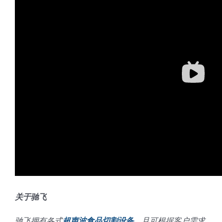
蛋糕切片机
块状奶酪切片
披萨切割机
面团
人才招聘
联系我们
三角蛋糕切割机
条状奶酪切片
三明治切割机
常温面团切割
糕点/糖果
挤出奶酪切片
寿司切割机
冷冻面团切割
牛轧糖切割
宠物食品
阿胶糕切片
谷物棒切割
关于驰飞
驰飞拥有各式
超声波食品切割设备
，且可根据客户需求