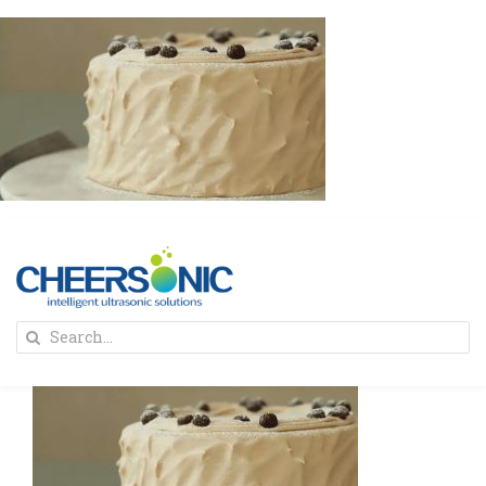
Skip
to
content
To
Search
Na
for:
首页
解决方案