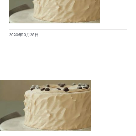
蛋糕切割机
超声波设备
圆蛋糕切割机
奶酪切片
公司新闻
2020年10月28日
蛋糕切块机
圆形奶酪切片
三明治/披萨/寿司切割
关于我们
蛋糕切片机
块状奶酪切片
披萨切割机
面团
人才招聘
联系我们
三角蛋糕切割机
条状奶酪切片
三明治切割机
常温面团切割
糕点/糖果
挤出奶酪切片
寿司切割机
冷冻面团切割
牛轧糖切割
宠物食品
阿胶糕切片