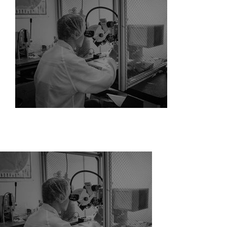
解决方案
蛋糕切割机
超声波设备
圆蛋糕切割机
奶酪切片
公司新闻
蛋糕切块机
圆形奶酪切片
三明治/披萨/寿司切割
关于我们
蛋糕切片机
块状奶酪切片
披萨切割机
面团
人才招聘
联系我们
三角蛋糕切割机
条状奶酪切片
三明治切割机
常温面团切割
糕点/糖果
挤出奶酪切片
寿司切割机
冷冻面团切割
牛轧糖切割
宠物食品