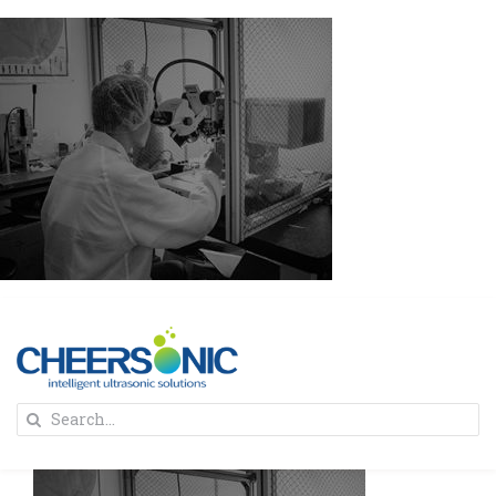
Skip
to
content
To
Search
Na
for:
首页