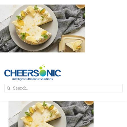
Skip
to
content
To
Search
Na
for:
首页
解决方案