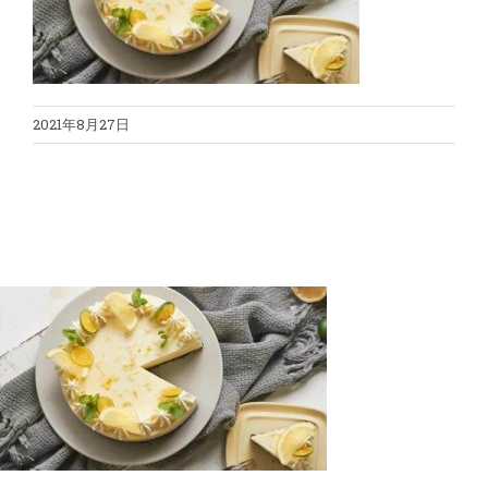
蛋糕切割机
超声波设备
圆蛋糕切割机
奶酪切片
公司新闻
2021年8月27日
蛋糕切块机
圆形奶酪切片
三明治/披萨/寿司切割
关于我们
蛋糕切片机
块状奶酪切片
披萨切割机
面团
人才招聘
联系我们
三角蛋糕切割机
条状奶酪切片
三明治切割机
常温面团切割
糕点/糖果
挤出奶酪切片
寿司切割机
冷冻面团切割
牛轧糖切割
宠物食品
阿胶糕切片