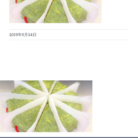
蛋糕切割机
超声波设备
圆蛋糕切割机
奶酪切片
公司新闻
2019年5月24日
蛋糕切块机
圆形奶酪切片
三明治/披萨/寿司切割
关于我们
蛋糕切片机
块状奶酪切片
披萨切割机
面团
人才招聘
联系我们
三角蛋糕切割机
条状奶酪切片
三明治切割机
常温面团切割
糕点/糖果
挤出奶酪切片
寿司切割机
冷冻面团切割
牛轧糖切割
宠物食品
阿胶糕切片