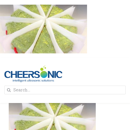
Skip
to
content
To
Search
Na
for:
首页
解决方案