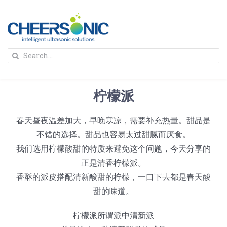
Skip
to
content
To
Search
Na
for:
首页
柠檬派
解决方案
春天昼夜温差加大，早晚寒凉，需要补充热量。甜品是
不错的选择。甜品也容易太过甜腻而厌食。
蛋糕切割机
超声波设备
我们选用柠檬酸甜的特质来避免这个问题，今天分享的
正是清香柠檬派。
圆蛋糕切割机
奶酪切片
公司新闻
香酥的派皮搭配清新酸甜的柠檬，一口下去都是春天酸
甜的味道。
蛋糕切块机
圆形奶酪切片
三明治/披萨/寿司切割
关于我们
柠檬派所谓派中清新派