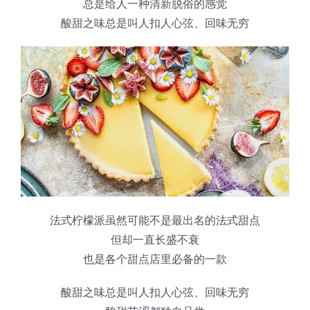
总是给人一种清新脱俗的感觉
蛋糕切片机
块状奶酪切片
披萨切割机
面团
人才招聘
联系我们
酸甜之味总是叫人扣人心弦、回味无穷
三角蛋糕切割机
条状奶酪切片
三明治切割机
常温面团切割
糕点/糖果
挤出奶酪切片
寿司切割机
冷冻面团切割
牛轧糖切割
宠物食品
阿胶糕切片
谷物棒切割
法式柠檬派虽然可能不是最出名的法式甜点
但却一直长盛不衰
也是各个甜点店里必备的一款
酸甜之味总是叫人扣人心弦、回味无穷