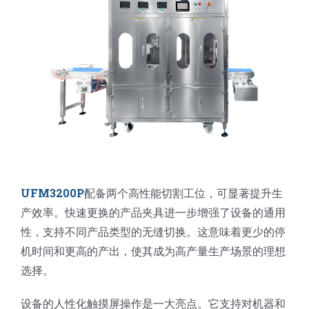
蛋糕切片机
块状奶酪切片
披萨切割机
面团
人才招聘
联系我们
三角蛋糕切割机
条状奶酪切片
三明治切割机
常温面团切割
糕点/糖果
挤出奶酪切片
寿司切割机
冷冻面团切割
牛轧糖切割
宠物食品
阿胶糕切片
UFM3200P
配备两个高性能切割工位，可显著提升生
谷物棒切割
产效率。快速更换的产品夹具进一步增强了设备的通用
性，支持不同产品类型的无缝切换。这意味着更少的停
机时间和更高的产出，使其成为高产量生产场景的理想
选择。
设备的人性化触摸屏操作是一大亮点。它支持对机器和