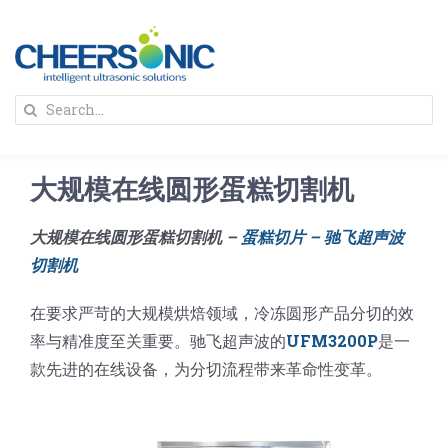
Skip
to
content
To
Search
Na
for:
首页
大规模在线圆形蛋糕切割机
解决方案
大规模在线圆形蛋糕切割机 –
蛋糕切片 – 驰飞超声波
切割机
蛋糕切割机
超声波设备
在要求严苛的大规模烘焙领域，冷冻圆形产品分切的效
圆蛋糕切割机
奶酪切片
公司新闻
率与精准度至关重要。驰飞超声波的
UFM3200P
是一
款先进的在线设备，为分切流程带来革命性变革。
蛋糕切块机
圆形奶酪切片
三明治/披萨/寿司切割
关于我们