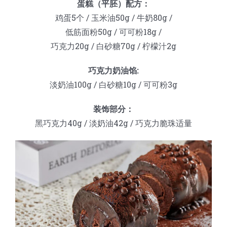
蛋糕（平胚）配方：
蛋糕切片机
块状奶酪切片
披萨切割机
面团
人才招聘
联系我们
鸡蛋5个 / 玉米油50g / 牛奶80g /
低筋面粉50g / 可可粉18g /
三角蛋糕切割机
条状奶酪切片
三明治切割机
常温面团切割
糕点/糖果
巧克力20g / 白砂糖70g / 柠檬汁2g
巧克力奶油馅:
挤出奶酪切片
寿司切割机
冷冻面团切割
牛轧糖切割
宠物食品
淡奶油100g / 白砂糖10g / 可可粉3g
装饰部分：
阿胶糕切片
黑巧克力40g / 淡奶油42g / 巧克力脆珠适量
谷物棒切割