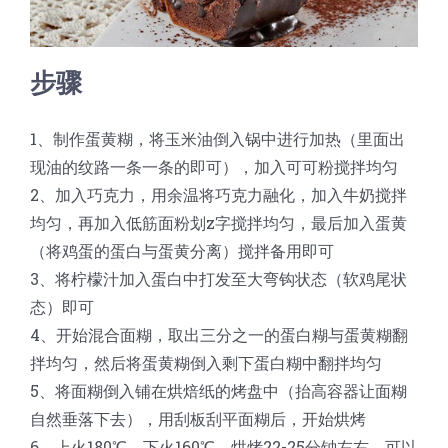
步骤
1、制作蛋黄糊，将玉米油倒入锅中进行加热（里面出
现油的纹路一条一条的即可），加入可可粉搅拌均匀
2、加入巧克力，用余温将巧克力融化，加入牛奶搅拌
均匀，再加入低筋面粉划z字搅拌均匀，最后加入蛋黄
（将鸡蛋的蛋白与蛋黄分离）搅拌备用即可
3、将柠檬汁加入蛋白中打发至大弯钩状态（软鸡尾状
态）即可
4、开始混合面糊，取出三分之一的蛋白糊与蛋黄糊翻
拌均匀，然后将蛋黄糊倒入剩下蛋白糊中翻拌均匀
5、将面糊倒入铺在烘焙纸的烤盘中（抬高容器让面糊
自然垂落下去），用刮板刮平面糊后，开始烘烤
6、上火180℃，下火160℃，烘烤22-25分钟左右，可以