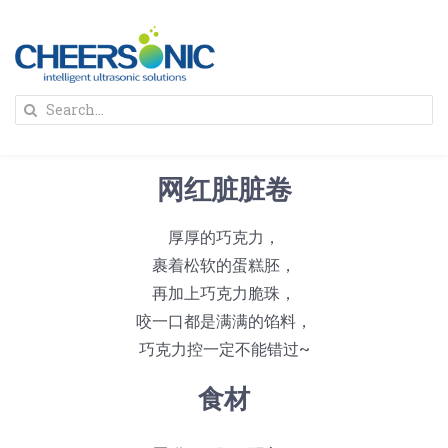
Skip
to
content
To
Search
Na
for:
首页
网红脏脏卷
解决方案
厚厚的巧克力，
裹着松软的蛋糕胚，
蛋糕切割机
超声波设备
再加上巧克力脆珠，
咬一口都是满满的馅料，
圆蛋糕切割机
奶酪切片
公司新闻
巧克力控一定不能错过~
食材
蛋糕切块机
圆形奶酪切片
三明治/披萨/寿司切割
关于我们