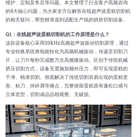
维护、定制及售后等问题。本文整理了行业客户高频咨询
蛋糕切片机
块状奶酪切片
披萨切割机
面团
人才招聘
联系我们
的8大核心问题，为大家全方位解答在线超声波蛋糕切割机
的相关疑问，帮您精准选到适配生产线的烘焙切割设备。
三角蛋糕切割机
条状奶酪切片
三明治切割机
常温面团切割
糕点/糖果
Q1：在线超声波蛋糕切割机的工作原理是什么？
这款设备核心采用20kHz高频超声波振动切割原理，通过
挤出奶酪切片
寿司切割机
冷冻面团切割
牛轧糖切割
宠物食品
专业转换系统将电能转化为高频机械振动，传递至切割刀
片，让刀片每秒完成数万次高频微振动。区别于传统机械
阿胶糕切片
挤压切割方式，设备无需施加额外压力，即可实现蛋糕的
干净、精准切割。彻底解决了传统切割容易出现的蛋糕变
形、粘刀、掉碎屑等痛点，完整保留蛋糕原有蓬松口感与
谷物棒切割
立体造型，切割成品品相规整、无破损。