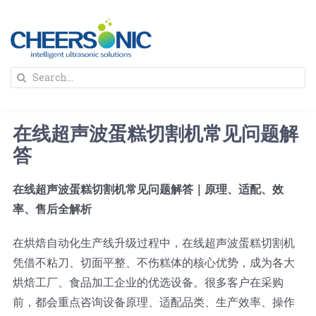
Skip
to
content
To
Search
Na
for:
首页
在线超声波蛋糕切割机常见问题解
解决方案
答
在线超声波蛋糕切割机常见问题解答｜原理、适配、效
蛋糕切割机
超声波设备
率、售后全解析
圆蛋糕切割机
奶酪切片
公司新闻
在烘焙自动化生产线升级过程中，在线超声波蛋糕切割机
凭借不粘刀、切面平整、不伤糕体的核心优势，成为各大
烘焙工厂、食品加工企业的优选设备。很多客户在采购
蛋糕切块机
圆形奶酪切片
三明治/披萨/寿司切割
关于我们
前，都会重点咨询设备原理、适配品类、生产效率、操作