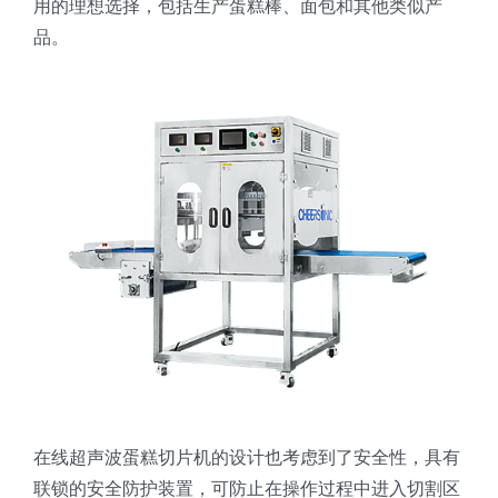
用的理想选择，包括生产蛋糕棒、面包和其他类似产
蛋糕切片机
块状奶酪切片
披萨切割机
面团
人才招聘
联系我们
品。
三角蛋糕切割机
条状奶酪切片
三明治切割机
常温面团切割
糕点/糖果
挤出奶酪切片
寿司切割机
冷冻面团切割
牛轧糖切割
宠物食品
阿胶糕切片
谷物棒切割
在线超声波蛋糕切片机的设计也考虑到了安全性，具有
联锁的安全防护装置，可防止在操作过程中进入切割区