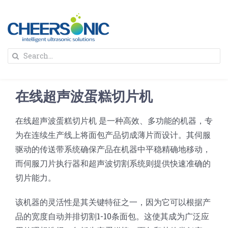
Skip
to
content
To
Search
Na
for:
首页
在线超声波蛋糕切片机
解决方案
在线超声波蛋糕切片机 是一种高效、多功能的机器，专
为在连续生产线上将面包产品切成薄片而设计。其伺服
蛋糕切割机
超声波设备
驱动的传送带系统确保产品在机器中平稳精确地移动，
而伺服刀片执行器和超声波切割系统则提供快速准确的
圆蛋糕切割机
奶酪切片
公司新闻
切片能力。
该机器的灵活性是其关键特征之一，因为它可以根据产
蛋糕切块机
圆形奶酪切片
三明治/披萨/寿司切割
关于我们
品的宽度自动并排切割1-10条面包。这使其成为广泛应