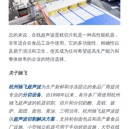
总的来说，在线超声波蛋糕切片机是一种高性能机器，
非常适合在食品工业中使用。它的多功能性、精确性以
及易于清洁和卫生，使其成为任何希望提高生产能力和
整体效率的企业的绝佳选择。
关于驰飞
杭州驰飞超声波
为生产新鲜和冷冻甜点的食品厂商提供
专业的
分切设备
。自1998年以来，有许多厂商使用杭州
驰飞超声波的机器切割、切片和分切奶酪、蛋糕、披
萨、面团、面包、黄油、三明治等。杭州驰飞超声波提
供
超声波切割解决方案
，支持初创面包店和高产量食品
厂设施。小型独立机器可用于手动烘焙设施，大型在线