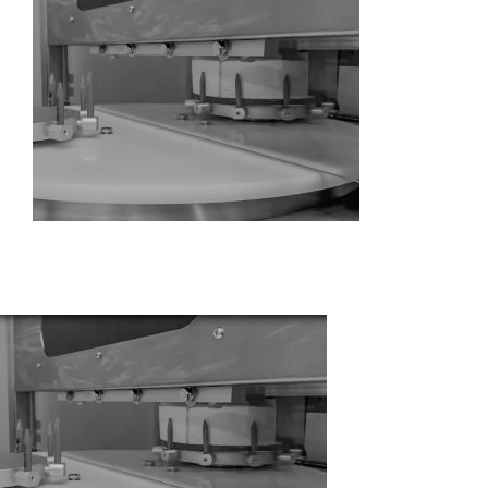
解决方案
蛋糕切割机
超声波设备
圆蛋糕切割机
奶酪切片
公司新闻
蛋糕切块机
圆形奶酪切片
三明治/披萨/寿司切割
关于我们
蛋糕切片机
块状奶酪切片
披萨切割机
面团
人才招聘
联系我们
三角蛋糕切割机
条状奶酪切片
三明治切割机
常温面团切割
糕点/糖果
挤出奶酪切片
寿司切割机
冷冻面团切割
牛轧糖切割
宠物食品