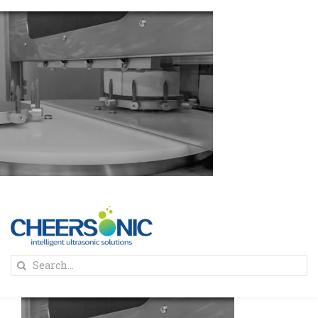
Skip
to
content
To
Search
Na
for:
首页