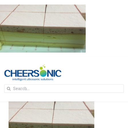
Skip
to
content
To
Search
Na
for:
首页
解决方案