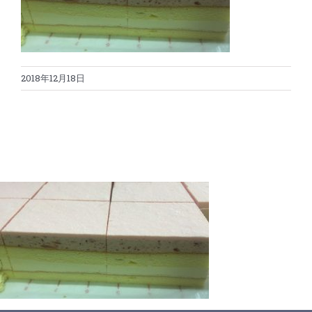
蛋糕切割机
超声波设备
圆蛋糕切割机
奶酪切片
公司新闻
2018年12月18日
蛋糕切块机
圆形奶酪切片
三明治/披萨/寿司切割
关于我们
蛋糕切片机
块状奶酪切片
披萨切割机
面团
人才招聘
联系我们
三角蛋糕切割机
条状奶酪切片
三明治切割机
常温面团切割
糕点/糖果
挤出奶酪切片
寿司切割机
冷冻面团切割
牛轧糖切割
宠物食品
阿胶糕切片