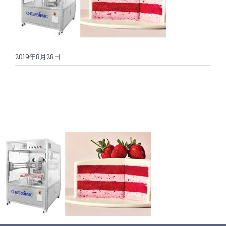
蛋糕切割机
超声波设备
圆蛋糕切割机
奶酪切片
公司新闻
2019年8月28日
蛋糕切块机
圆形奶酪切片
三明治/披萨/寿司切割
关于我们
蛋糕切片机
块状奶酪切片
披萨切割机
面团
人才招聘
联系我们
三角蛋糕切割机
条状奶酪切片
三明治切割机
常温面团切割
糕点/糖果
挤出奶酪切片
寿司切割机
冷冻面团切割
牛轧糖切割
宠物食品
阿胶糕切片