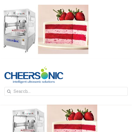
Skip
to
content
To
Search
Na
for:
首页
解决方案