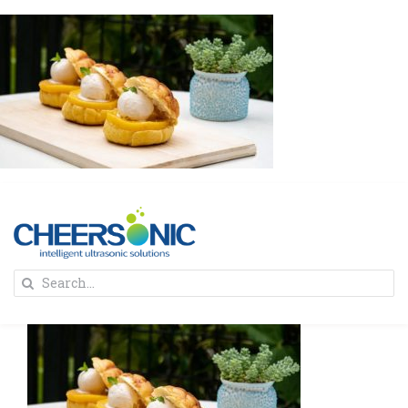
Skip
to
content
To
Search
Na
for:
首页
解决方案