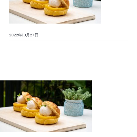
蛋糕切割机
超声波设备
圆蛋糕切割机
奶酪切片
公司新闻
2022年10月27日
蛋糕切块机
圆形奶酪切片
三明治/披萨/寿司切割
关于我们
蛋糕切片机
块状奶酪切片
披萨切割机
面团
人才招聘
联系我们
三角蛋糕切割机
条状奶酪切片
三明治切割机
常温面团切割
糕点/糖果
挤出奶酪切片
寿司切割机
冷冻面团切割
牛轧糖切割
宠物食品
阿胶糕切片