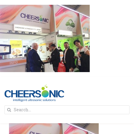
Skip
to
content
To
Search
Na
for:
首页