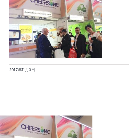
解决方案
蛋糕切割机
超声波设备
圆蛋糕切割机
奶酪切片
公司新闻
蛋糕切块机
圆形奶酪切片
三明治/披萨/寿司切割
关于我们
2017年11月3日
蛋糕切片机
块状奶酪切片
披萨切割机
面团
人才招聘
联系我们
三角蛋糕切割机
条状奶酪切片
三明治切割机
常温面团切割
糕点/糖果
挤出奶酪切片
寿司切割机
冷冻面团切割
牛轧糖切割
宠物食品