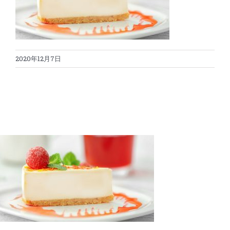
蛋糕切割机
超声波设备
圆蛋糕切割机
奶酪切片
公司新闻
2020年12月7日
蛋糕切块机
圆形奶酪切片
三明治/披萨/寿司切割
关于我们
蛋糕切片机
块状奶酪切片
披萨切割机
面团
人才招聘
联系我们
三角蛋糕切割机
条状奶酪切片
三明治切割机
常温面团切割
糕点/糖果
挤出奶酪切片
寿司切割机
冷冻面团切割
牛轧糖切割
宠物食品
阿胶糕切片