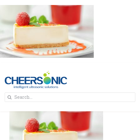
Skip
to
content
To
Search
Na
for:
首页
解决方案