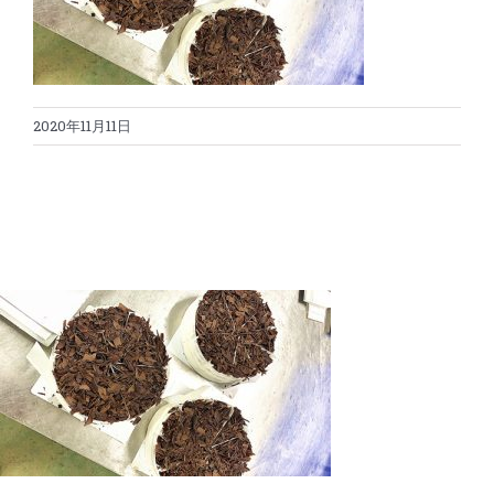
蛋糕切割机
超声波设备
圆蛋糕切割机
奶酪切片
公司新闻
2020年11月11日
蛋糕切块机
圆形奶酪切片
三明治/披萨/寿司切割
关于我们
蛋糕切片机
块状奶酪切片
披萨切割机
面团
人才招聘
联系我们
三角蛋糕切割机
条状奶酪切片
三明治切割机
常温面团切割
糕点/糖果
挤出奶酪切片
寿司切割机
冷冻面团切割
牛轧糖切割
宠物食品
阿胶糕切片