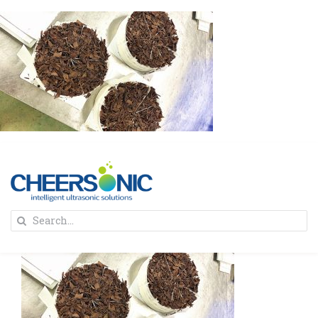
Skip
to
content
To
Search
Na
for:
首页
解决方案