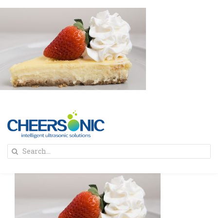
Skip
to
content
To
Search
Na
for:
首页
解决方案