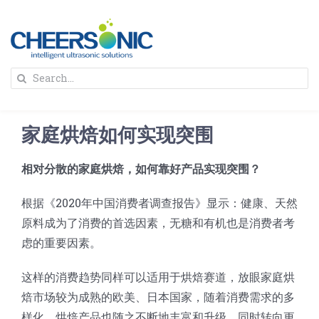
Skip
to
content
To
Search
Na
for:
首页
家庭烘焙如何实现突围
解决方案
相对分散的家庭烘焙，如何靠好产品实现突围？
蛋糕切割机
超声波设备
根据《2020年中国消费者调查报告》显示：健康、天然
原料成为了消费的首选因素，无糖和有机也是消费者考
圆蛋糕切割机
奶酪切片
公司新闻
虑的重要因素。
这样的消费趋势同样可以适用于烘焙赛道，放眼家庭烘
蛋糕切块机
圆形奶酪切片
三明治/披萨/寿司切割
关于我们
焙市场较为成熟的欧美、日本国家，随着消费需求的多
样化，烘焙产品也随之不断地丰富和升级，同时转向更