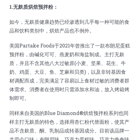
1.无麸质烘焙预拌粉：
如今，无麸质健康趋势已经渗透到几乎每一种可能的食
品和饮料类别中，烘焙产品也不例外。
美国Partake Foods于2021年曾推出了一款布朗尼蛋糕
预拌粉，由碱化可可、燕麦奶和海盐制成。主打无麸
质，并且不含其他八大过敏原(小麦、坚果、花生、牛
奶、鸡蛋、大豆、鱼、芝麻和贝类)，以及非转基因食
材调配而成，完美满足了容易以上食材过敏的消费者群
体需求。消费者在使用时只需添加水和油，放入烤箱烤
制即可。
同样来自美国的Blue Diamond®烘焙预拌粉系列也同
样主打无麸质的特色，选择用杏仁粉代替面粉，使其产
品不含麸质、酮、乳制品或转基因成分。目前该品牌一
共四个口味：布朗尼味、巧克力蛋糕味、巧克力曲奇味