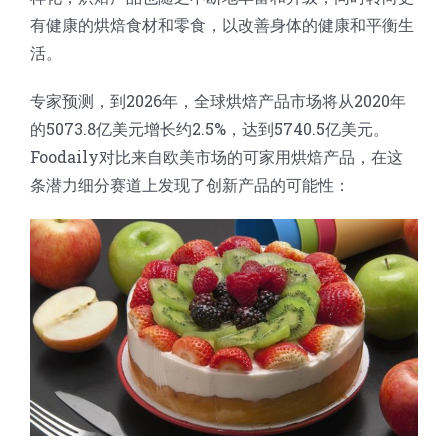
蛋糕切片机
块状奶酪切片
披萨切割机
面团
人才招聘
联系我们
有健康的烘焙食材和零食，以改善身体的健康和平衡生
活。
三角蛋糕切割机
条状奶酪切片
三明治切割机
常温面团切割
糕点/糖果
专家预测，到2026年，全球烘焙产品市场将从2020年
的5073.8亿美元增长约2.5%，达到5740.5亿美元。
挤出奶酪切片
寿司切割机
冷冻面团切割
牛轧糖切割
宠物食品
Foodaily对比来自欧美市场的可家用烘焙产品，在这
条潜力细分赛道上发现了创新产品的可能性：
阿胶糕切片
谷物棒切割