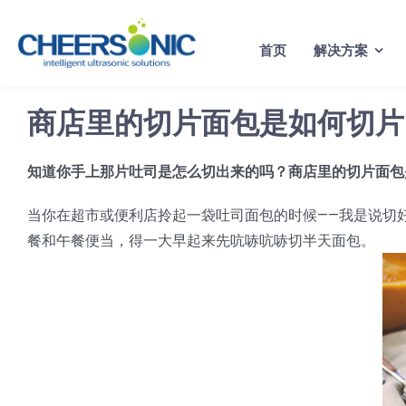
Skip
to
首页
解决方案
content
商店里的切片面包是如何切片
知道你手上那片吐司是怎么切出来的吗？商店里的切片面包
当你在超市或便利店拎起一袋吐司面包的时候——我是说切
餐和午餐便当，得一大早起来先吭哧吭哧切半天面包。