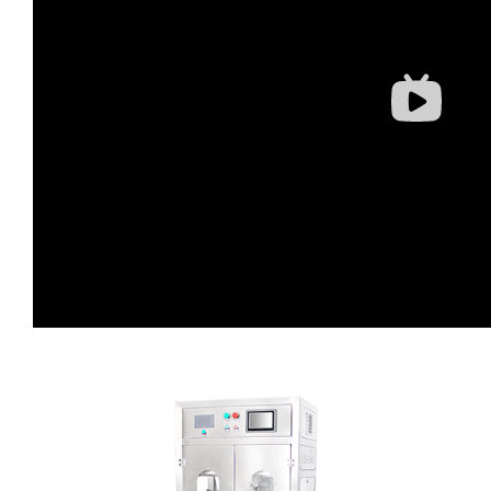
蛋糕切片机
块状奶酪切片
披萨切割机
面团
人才招聘
联系我们
三角蛋糕切割机
条状奶酪切片
三明治切割机
常温面团切割
糕点/糖果
挤出奶酪切片
寿司切割机
冷冻面团切割
牛轧糖切割
宠物食品
阿胶糕切片
谷物棒切割