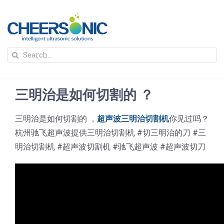
Skip
to
content
To
Search
Na
for:
首页
三明治是如何切割的 ？
解决方案
三明治是如何切割的 ，
超声波三明治切割机
你见过吗？
杭州驰飞超声波提供三明治切割机 #切三明治的刀 #三
蛋糕切割机
超声波设备
明治切割机 #超声波切割机 #驰飞超声波 #超声波切刀
圆蛋糕切割机
奶酪切片
公司新闻
蛋糕切块机
圆形奶酪切片
三明治/披萨/寿司切割
关于我们