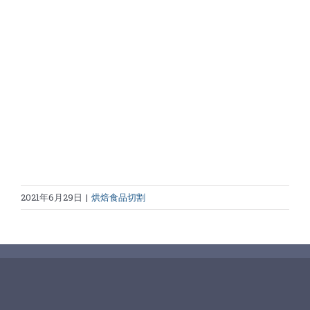
2021年6月29日
|
烘焙食品切割