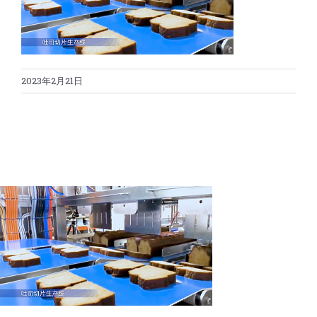
蛋糕切割机
超声波设备
圆蛋糕切割机
奶酪切片
公司新闻
2023年2月21日
蛋糕切块机
圆形奶酪切片
三明治/披萨/寿司切割
关于我们
蛋糕切片机
块状奶酪切片
披萨切割机
面团
人才招聘
联系我们
三角蛋糕切割机
条状奶酪切片
三明治切割机
常温面团切割
糕点/糖果
挤出奶酪切片
寿司切割机
冷冻面团切割
牛轧糖切割
宠物食品
阿胶糕切片