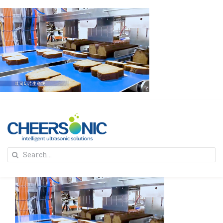
Skip
to
content
To
Search
Na
for:
首页
解决方案