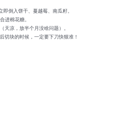
后立即倒入饼干、蔓越莓、南瓜籽。
融合进棉花糖。
存（天凉，放半个月没啥问题）。
凉后切块的时候，一定要下刀快狠准！