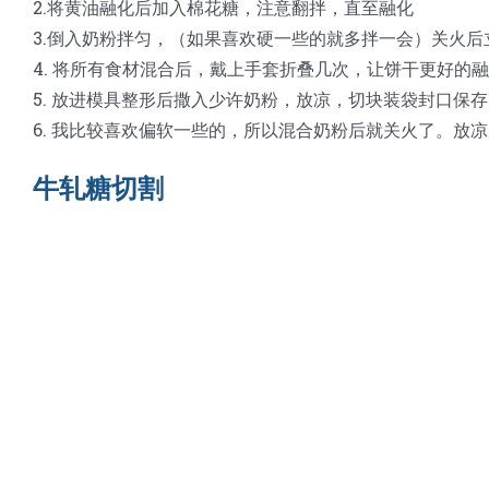
2.将黄油融化后加入棉花糖，注意翻拌，直至融化
3.倒入奶粉拌匀，（如果喜欢硬一些的就多拌一会）关火
4. 将所有食材混合后，戴上手套折叠几次，让饼干更好的
5. 放进模具整形后撒入少许奶粉，放凉，切块装袋封口保
6. 我比较喜欢偏软一些的，所以混合奶粉后就关火了。放
牛轧糖切割