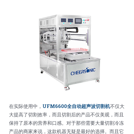
蛋糕切片机
块状奶酪切片
披萨切割机
面团
人才招聘
联系我们
三角蛋糕切割机
条状奶酪切片
三明治切割机
常温面团切割
糕点/糖果
挤出奶酪切片
寿司切割机
冷冻面团切割
牛轧糖切割
宠物食品
阿胶糕切片
谷物棒切割
在实际使用中，
UFM6600全自动超声波切割机
不仅大
大提高了切割效率，而且切割后的产品不仅美观，而且
保持了原本的营养和口感。对于那些需要大量切割冷冻
产品的商家来说，这款机器无疑是最好的选择。而且它