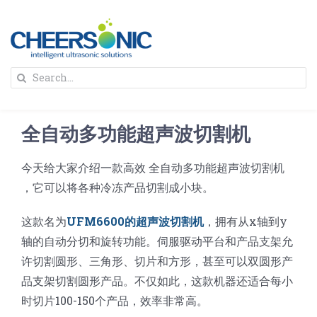
Skip
to
content
To
Search
Na
for:
首页
全自动多功能超声波切割机
解决方案
今天给大家介绍一款高效 全自动多功能超声波切割机
，它可以将各种冷冻产品切割成小块。
蛋糕切割机
超声波设备
这款名为
UFM6600的超声波切割机
，拥有从x轴到y
圆蛋糕切割机
奶酪切片
公司新闻
轴的自动分切和旋转功能。伺服驱动平台和产品支架允
许切割圆形、三角形、切片和方形，甚至可以双圆形产
品支架切割圆形产品。不仅如此，这款机器还适合每小
蛋糕切块机
圆形奶酪切片
三明治/披萨/寿司切割
关于我们
时切片100-150个产品，效率非常高。