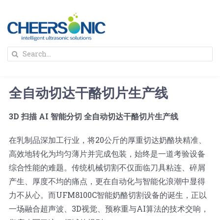
Skip
to
content
To
Search
Na
for:
首页
全自动切达干酪切片生产线
解决方案
3D 扫描 AI 智能分切 全自动切达干酪切片生产线
蛋糕切割机
超声波设备
在乳制品深加工行业，将20公斤的厚重切达奶酪块精准、
高效地转化为均匀薄片并完成包装，始终是一道考验设备
圆蛋糕切割机
奶酪切片
公司新闻
综合性能的难题。传统机械切割不仅面临刀具粘连、碎屑
产生、厚度不均的痛点，更在自动化与智能化浪潮中显得
力不从心。而UFM8100C智能奶酪切割设备的诞生，正以
蛋糕切块机
圆形奶酪切片
三明治/披萨/寿司切割
关于我们
一场融合超声波、3D视觉、预称重与AI算法的技术交响，