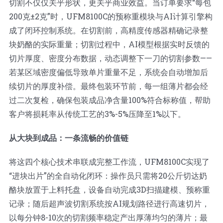
切割不仅仅关乎形状，更关乎商业效益。当订单要求“每包
200克±2克”时，UFM8100C的预称重模块与AI计算引擎构
成了闭环控制系统。在切割前，高精度传感器精确记录整
块奶酪的实际重量；切割过程中，AI模型根据实时反馈的
切片厚度、密度分布数据，动态调整下一刀的切割参数——
若某区域密度偏低导致单片重量不足，系统会自动增加后
续切片的厚度补偿。最终包装环节前，每一组薄片都会经
过二次复检，确保包装成品净含量100%符合标称值，帮助
客户将损耗率从传统工艺的3%-5%压降至1%以下。
从大块到成品：一条流畅的价值链
将这四个核心技术串联成完整工作流，UFM8100C实现了
“进块出片”的全自动化闭环：操作员只需将20公斤切达奶
酪块放置于上料托盘，设备自动完成3D扫描建模、预称重
记录；随后超声波切割系统按AI规划路径进行高速切片，
以每分钟8-10次的切割频率稳定产出厚薄均匀的薄片；最