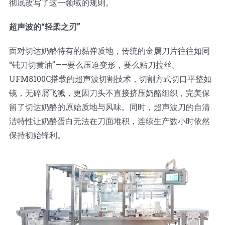
彻底改写了这一领域的规则。
蛋糕切片机
块状奶酪切片
披萨切割机
面团
人才招聘
联系我们
超声波的“轻柔之刃”
三角蛋糕切割机
条状奶酪切片
三明治切割机
常温面团切割
糕点/糖果
面对切达奶酪特有的黏弹质地，传统的金属刀片往往如同
“钝刀切黄油”——要么压迫变形，要么粘刀拉丝。
挤出奶酪切片
寿司切割机
冷冻面团切割
牛轧糖切割
宠物食品
UFM8100C搭载的超声波切割技术，切割方式切口平整如
镜，无碎屑飞溅，更因刀头不直接挤压奶酪组织，完美保
留了切达奶酪的原始质地与风味。同时，超声波刀的自清
阿胶糕切片
洁特性让奶酪蛋白无法在刀面堆积，连续生产数小时依然
保持初始锋利。
谷物棒切割