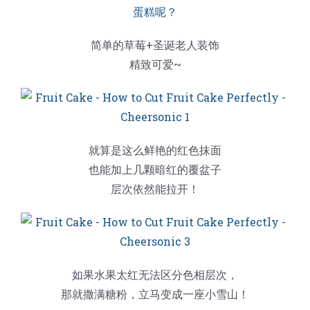
蛋糕切片机
块状奶酪切片
披萨切割机
面团
人才招聘
联系我们
简单的草莓+圣诞老人装饰
三角蛋糕切割机
条状奶酪切片
三明治切割机
常温面团切割
糕点/糖果
精致可爱~
挤出奶酪切片
寿司切割机
冷冻面团切割
牛轧糖切割
宠物食品
就算是这么鲜艳的红色抹面
阿胶糕切片
也能加上几颗暗红的覆盆子
层次依然能拉开！
谷物棒切割
如果水果太红无法区分色相层次，
那就撒满糖粉，立马变成一座小雪山！