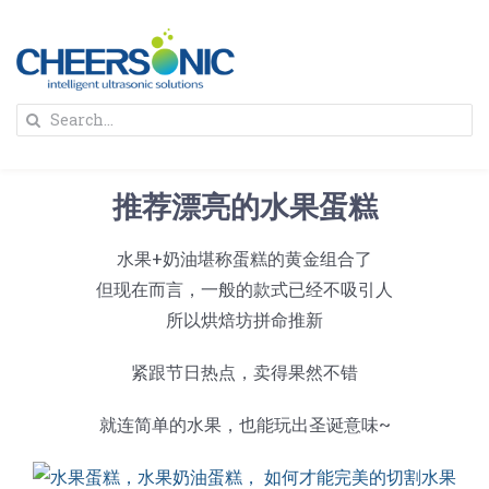
Skip
to
content
To
Search
Na
for:
首页
推荐漂亮的水果蛋糕
解决方案
水果+奶油堪称蛋糕的黄金组合了
但现在而言，一般的款式已经不吸引人
蛋糕切割机
超声波设备
所以烘焙坊拼命推新
圆蛋糕切割机
奶酪切片
公司新闻
紧跟节日热点，卖得果然不错
就连简单的水果，也能玩出圣诞意味~
蛋糕切块机
圆形奶酪切片
三明治/披萨/寿司切割
关于我们