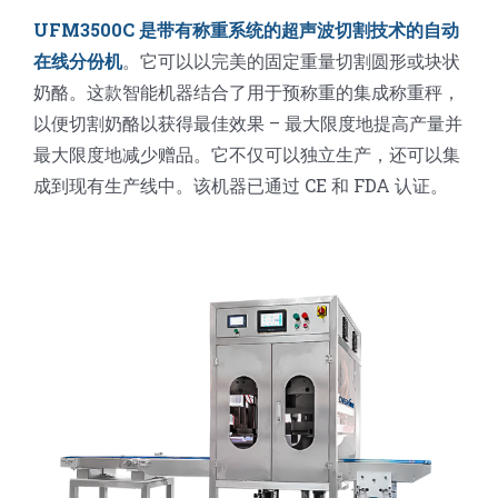
蛋糕切片机
块状奶酪切片
披萨切割机
面团
人才招聘
联系我们
UFM3500C 是带有称重系统的超声波切割技术的自动
在线分份机
。它可以以完美的固定重量切割圆形或块状
奶酪。这款智能机器结合了用于预称重的集成称重秤，
三角蛋糕切割机
条状奶酪切片
三明治切割机
常温面团切割
糕点/糖果
以便切割奶酪以获得最佳效果 – 最大限度地提高产量并
最大限度地减少赠品。它不仅可以独立生产，还可以集
挤出奶酪切片
寿司切割机
冷冻面团切割
牛轧糖切割
宠物食品
成到现有生产线中。该机器已通过 CE 和 FDA 认证。
阿胶糕切片
谷物棒切割