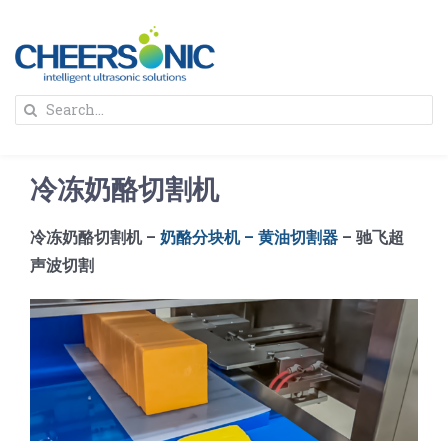
Skip
to
content
To
Search
Na
for:
首页
冷冻奶酪切割机
解决方案
冷冻奶酪切割机 –
奶酪分块机 – 黄油切割器
– 驰飞超
声波切割
蛋糕切割机
超声波设备
圆蛋糕切割机
奶酪切片
公司新闻
蛋糕切块机
圆形奶酪切片
三明治/披萨/寿司切割
关于我们