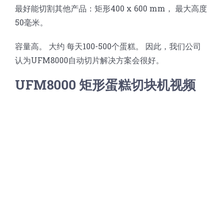
最好能切割其他产品：矩形400 x 600 mm， 最大高度
蛋糕切片机
块状奶酪切片
披萨切割机
面团
人才招聘
联系我们
50毫米。
三角蛋糕切割机
条状奶酪切片
三明治切割机
常温面团切割
糕点/糖果
容量高。 大约 每天100-500个蛋糕。 因此，我们公司
认为UFM8000自动切片解决方案会很好。
挤出奶酪切片
寿司切割机
冷冻面团切割
牛轧糖切割
宠物食品
UFM8000 矩形蛋糕切块机视频
阿胶糕切片
谷物棒切割