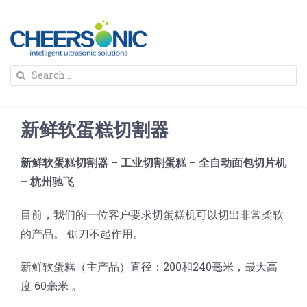
Skip
to
content
To
Search
Na
for:
首页
新鲜软蛋糕切割器
解决方案
新鲜软蛋糕切割器 – 工业切割蛋糕 – 全自动面包切片机
– 杭州驰飞
蛋糕切割机
超声波设备
目前，我们的一位客户要求切蛋糕机可以切出非常柔软
圆蛋糕切割机
奶酪切片
公司新闻
的产品。 锯刀不起作用。
新鲜软蛋糕（主产品）直径：200和240毫米，最大高
蛋糕切块机
圆形奶酪切片
三明治/披萨/寿司切割
关于我们
度 60毫米 。