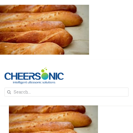
Skip
to
content
To
Search
Na
for:
首页
解决方案