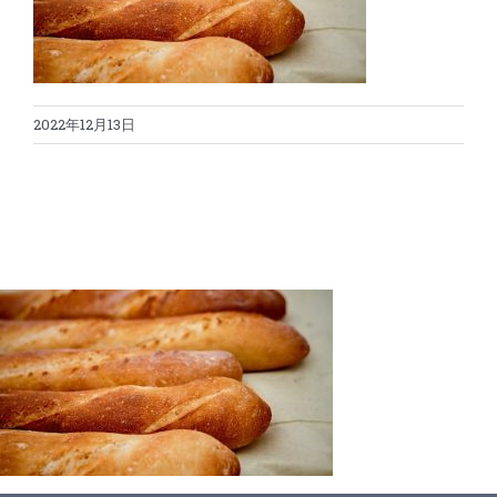
蛋糕切割机
超声波设备
圆蛋糕切割机
奶酪切片
公司新闻
2022年12月13日
蛋糕切块机
圆形奶酪切片
三明治/披萨/寿司切割
关于我们
蛋糕切片机
块状奶酪切片
披萨切割机
面团
人才招聘
联系我们
三角蛋糕切割机
条状奶酪切片
三明治切割机
常温面团切割
糕点/糖果
挤出奶酪切片
寿司切割机
冷冻面团切割
牛轧糖切割
宠物食品
阿胶糕切片