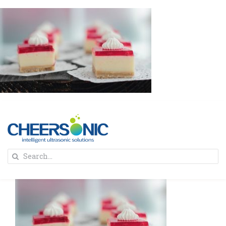
Skip
to
content
To
Search
Na
for:
首页
解决方案