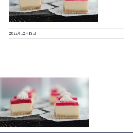
蛋糕切割机
超声波设备
圆蛋糕切割机
奶酪切片
公司新闻
2022年12月13日
蛋糕切块机
圆形奶酪切片
三明治/披萨/寿司切割
关于我们
蛋糕切片机
块状奶酪切片
披萨切割机
面团
人才招聘
联系我们
三角蛋糕切割机
条状奶酪切片
三明治切割机
常温面团切割
糕点/糖果
挤出奶酪切片
寿司切割机
冷冻面团切割
牛轧糖切割
宠物食品
阿胶糕切片