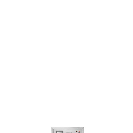
蛋糕切片机
块状奶酪切片
披萨切割机
面团
人才招聘
联系我们
三角蛋糕切割机
条状奶酪切片
三明治切割机
常温面团切割
糕点/糖果
挤出奶酪切片
寿司切割机
冷冻面团切割
牛轧糖切割
宠物食品
阿胶糕切片
谷物棒切割