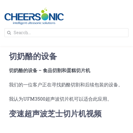
Skip
to
content
To
Search
Na
for:
首页
切奶酪的设备
解决方案
切奶酪的设备 – 食品切割和蛋糕切片机
蛋糕切割机
超声波设备
我们的一位客户正在寻找奶酪切割和后续包装的设备。
我认为UFM3500超声波切片机可以适合此应用。
圆蛋糕切割机
奶酪切片
公司新闻
变速超声波芝士切片机视频
蛋糕切块机
圆形奶酪切片
三明治/披萨/寿司切割
关于我们